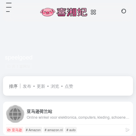
speelgoed
共 1 篇网址
排序
发布
更新
浏览
点赞
亚马逊荷兰站
Online winkel voor elektronica, computers, kleding, schoenen, speelgoed, boeken, sport, beauty, persoonlijke verzorging en meer.
亚马逊
# Amazon
# amazon.nl
# auto