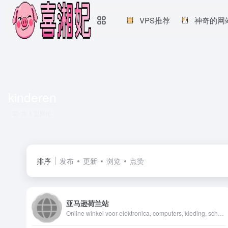
VPS推荐
神奇的网
kinderen
共 1 篇网址
排序
发布
更新
浏览
点赞
亚马逊荷兰站
Online winkel voor elektronica, computers, kleding, schoenen, speelgoed, boeken, sport, beauty, persoonlijke verzorging en meer.