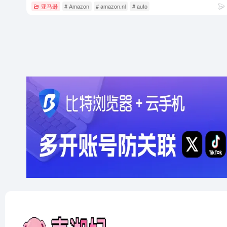
亚马逊
# Amazon
# amazon.nl
# auto