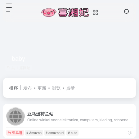
baby
共 1 篇网址
排序
发布
更新
浏览
点赞
亚马逊荷兰站
Online winkel voor elektronica, computers, kleding, schoenen, speelgoed, boeken, sport, beauty, persoonlijke verzorging en meer.
亚马逊
# Amazon
# amazon.nl
# auto