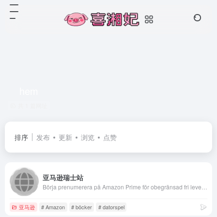
hem
共 1 篇网址
排序
发布
更新
浏览
点赞
亚马逊瑞士站
Börja prenumerera på Amazon Prime för obegränsad fri leverans. Låga priser hos Amazon på digitalkameror, sportartiklar, böcker, musik, tv-spel, hem &amp; trädgård och mycket mer.
亚马逊
# Amazon
# böcker
# datorspel