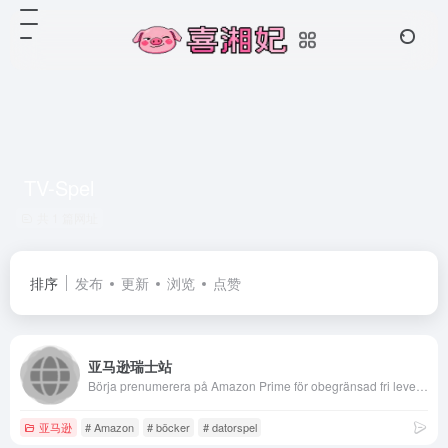
TV-Spel
共 1 篇网址
排序
发布
更新
浏览
点赞
亚马逊瑞士站
Börja prenumerera på Amazon Prime för obegränsad fri leverans. Låga priser hos Amazon på digitalkameror, sportartiklar, böcker, musik, tv-spel, hem &amp; trädgård och mycket mer.
亚马逊
# Amazon
# böcker
# datorspel