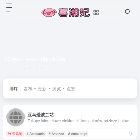
Części samochodowe
共 1 篇网址
排序
发布
更新
浏览
点赞
亚马逊波兰站
Zakupy internetowe elektroniki, komputerów, odzieży, butów, zabawek, książek, płyt DVD, artykułów sportowych, produktów z kategorii urody i innych.
亚马逊
# Akcesoria
# Amazon
# Amazon.pl