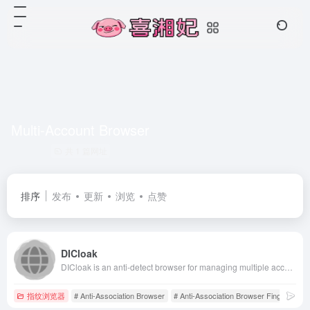
Multi-Account Browser
共 1 篇网址
排序
发布
更新
浏览
点赞
DICloak
DICloak is an anti-detect browser for managing multiple accounts with maximum anonymity, offers anti-detection, account blocking, and scalable business growth.
指纹浏览器
# Anti-Association Browser
# Anti-Association Browser Fingerprint