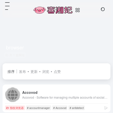
browser
共 1 篇网址
排序
发布
更新
浏览
点赞
Accovod
Accovod - Software for managing multiple accounts of social networks and other sites
指纹浏览器
# accountmanager
# Accovod
# antidetect