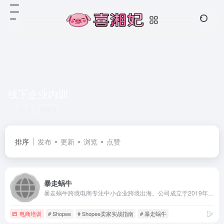
线下企业内训
共 1 篇网址
排序
发布
更新
浏览
点赞
暴走蜗牛
暴走蜗牛跨境电商专注中小企业跨境出海。公司成立于2019年,同年11月，进入Shopee大卖行列,自营Shopee店铺一-直保持女装类目前三名，单店营业额6000万新台币。2020年初,孵化Shopee自媒体干货领域大IP-虾皮运营日记公众号;2021年初,制作了业内首张“shopee运营地图”,同年7月,出版第一本以TOP卖家视角编写的书 《Shopee卖家实战指南》。
电商培训
# Shopee
# Shopee卖家实战指南
# 暴走蜗牛