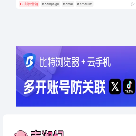
邮件营销
# campaign
# email
# email list