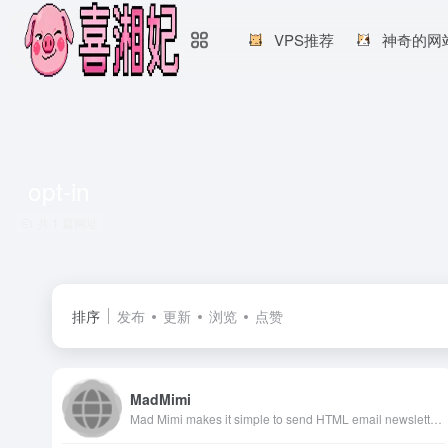
VPS推荐
神奇的网
opt-in
共 1 篇网址
排序
发布
更新
浏览
点赞
MadMimi
Mad Mimi makes it simple to send HTML email newsletters, grow your subscribers and manage your email list. Sign up today!