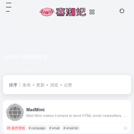
email marketing
共 1 篇网址
排序
发布
更新
浏览
点赞
MadMimi
Mad Mimi makes it simple to send HTML email newsletters, grow your subscribers and manage your email list. Sign up today!
邮件营销
# campaign
# email
# email list