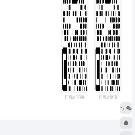
扫码加QQ群
扫码加微信
">