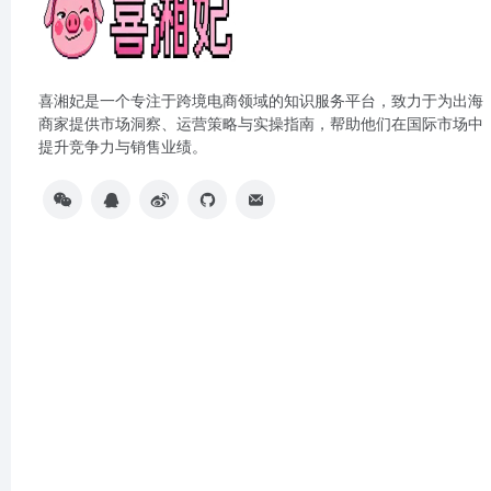
喜湘妃是一个专注于跨境电商领域的知识服务平台，致力于为出海
商家提供市场洞察、运营策略与实操指南，帮助他们在国际市场中
提升竞争力与销售业绩。