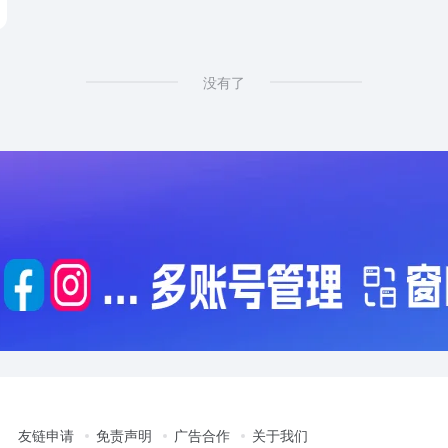
UB
没有了
友链申请
免责声明
广告合作
关于我们