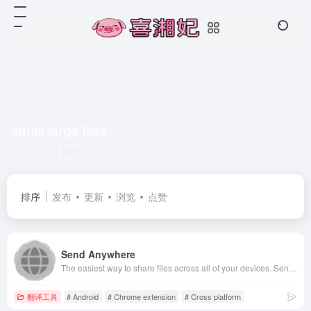
email large files
共 1 篇网址
排序
发布
更新
浏览
点赞
Send Anywhere
The easiest way to share files across all of your devices. Send files of any size and type, as many times as you want, all for free!
翻译工具
# Android
# Chrome extension
# Cross platform