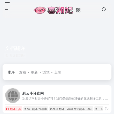
文档翻译
共 2 篇网址
排序
发布
更新
浏览
点赞
彩云小译官网
欢迎访问彩云小译官网！我们提供高效准确的在线翻译工具，包括文字翻译、文档翻译、网页翻译、术语库、浏览器插件和双语对照服务。借助先进的人工智能技术，彩云小译能够满足您的多语言沟通需求。
翻译工具
# ao3 翻译 术语库
# AO3 翻译，AO3 网站翻译，ao3
# EPUB