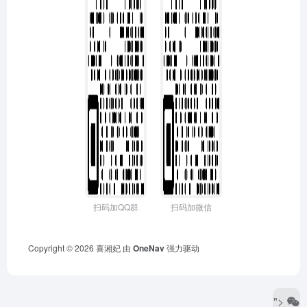
扫码加QQ群
扫码加微信
Copyright © 2026
喜湘妃
由
OneNav
强力驱动
">