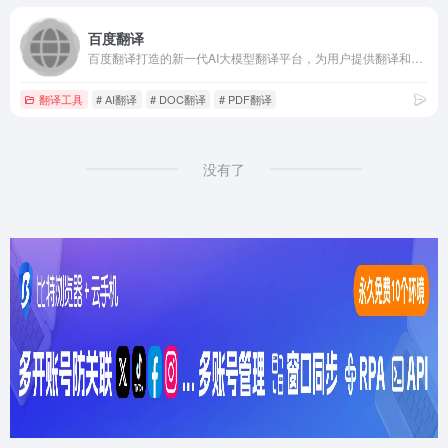
百度翻译
百度翻译打造的新一代AI大模型翻译平台，为用户提供翻译和阅读外文场景的一站式智能解决方案，支持中文、英文、日语、韩语、德语、法语等203种语言，包括文档翻译、AI翻译、英文润色、双语审校、语法分析等多种能力，是智能时代的翻译新质生产力。
翻译工具
# AI翻译
# DOC翻译
# PDF翻译
没有了