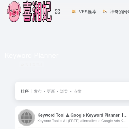
VPS推荐
神奇的网
Keyword Planner
共 1 篇网址
排序
发布
更新
浏览
点赞
Keyword Tool ⚠️ Google Keyword Planner【Search FREE】
Keyword Tool is #1 (FREE) alternative to Google Ads Keyword Planner for SEO &amp; PPC keyword research ᐈ Generate 1,000s ✅ long-tail keywords in seconds!