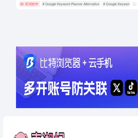
挖词软件
# Google Keyword Planner Alternative
# Google Keyword Tool